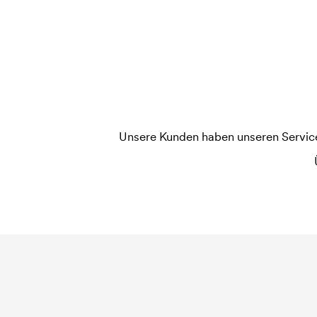
Startgebühr für den Druck. Die Startkosten versc
Nachbestellung.
Unsere Kunden haben unseren Service b