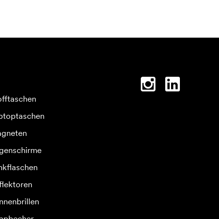
offtaschen
ptoptaschen
gneten
genschirme
inkflaschen
flektoren
nnenbrillen
ppbecher