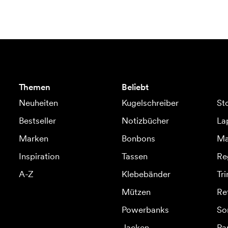
Themen
Beliebt
Neuheiten
Kugelschreiber
St
Bestseller
Notizbücher
La
Marken
Bonbons
Ma
Inspiration
Tassen
Re
A-Z
Klebebänder
Tr
Mützen
Re
Powerbanks
So
Jacken
Pa