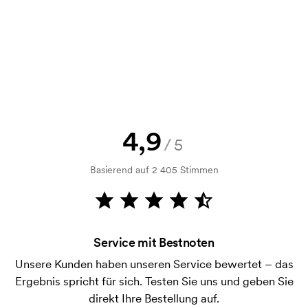
Selbstverständlich! Sie müssen immer sowohl eine
Skizze als auch ein Angebot genehmigen, bevor die
Bestellung verbindlich wird. Möchten Sie jetzt eine
Skizze sehen? Dann senden Sie uns einfach Ihr Logo
zu und Sie erhalten die Skizze innerhalb einer
Stunde.
Kann ich ein Muster bekommen?
4,9
/5
Kein Problem! Das lösen wir.
Basierend auf 2 405 Stimmen
Wie bezahle ich?
Die Zahlung erfolgt gegen Rechnung 30 Tage nach
Bonitätsprüfung. Die Rechnung wird nach Lieferung
der Ware versendet. Kartenzahlung ist auch
Service mit Bestnoten
möglich.
Unsere Kunden haben unseren Service bewertet – das
Was sind Startkosten?
Ergebnis spricht für sich. Testen Sie uns und geben Sie
Bei einigen Produkten fallen Startkosten für den
direkt Ihre Bestellung auf.