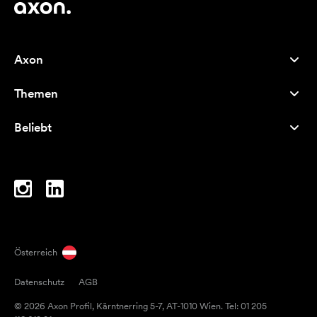
Axon
Kundenservice
Themen
Über uns
Neuheiten
Careers
Beliebt
Bestseller
Kugelschreiber
Nachhaltigkeit
Marken
Stofftaschen
Inspiration
Notizbücher
A-Z
Laptoptaschen
Bonbons
Österreich
Magneten
Datenschutz
AGB
Tassen
© 2026 Axon Profil, Kärntnerring 5-7, AT-1010 Wien. Tel: 01 205
Regenschirme