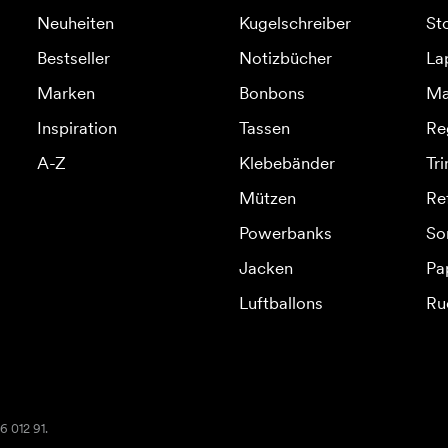
Neuheiten
Kugelschreiber
St
Bestseller
Notizbücher
La
Marken
Bonbons
Ma
Inspiration
Tassen
Re
A-Z
Klebebänder
Tr
Mützen
Re
Powerbanks
So
Jacken
Pa
Luftballons
Ru
6 012 91.