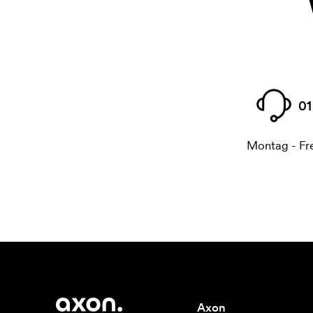
01
Montag - Fre
Axon