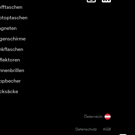
offtaschen
ptoptaschen
gneten
genschirme
inkflaschen
flektoren
nnenbrillen
ppbecher
cksäcke
Österreich
Datenschutz
AGB