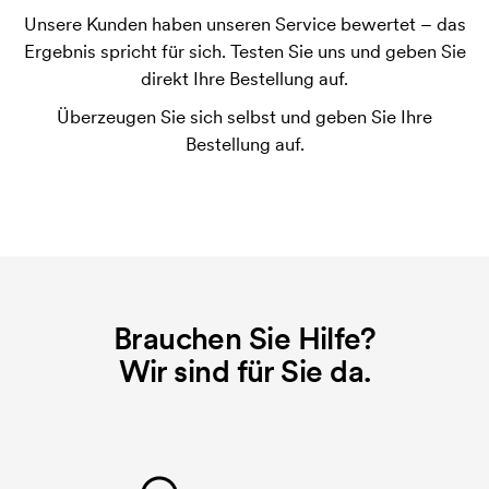
Unsere Kunden haben unseren Service bewertet – das
Ist es möglich die Klip der Kugelschreiber zu
Ergebnis spricht für sich. Testen Sie uns und geben Sie
bedrucken?
direkt Ihre Bestellung auf.
Ja, meistens ist es möglich. Die Druckfläche kann
jedoch sehr unterschiedlich sein. Normalerweise ist
Überzeugen Sie sich selbst und geben Sie Ihre
es nicht möglich, mehr als eine maximale
Bestellung auf.
Zeichenkette zu drucken.
Was ist eine Druckschablone?
Die Druckschablone ist eine Art Vorlage die beim
Druckvorgang verwendet wird. Für jede Farbe die
gedruckt werden soll, wird eine Druckschablone
benötigt. Bei einer widerholten Bestellung entfallen
Brauchen Sie Hilfe?
diese Kosten.
Wir sind für Sie da.