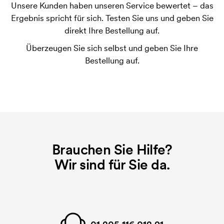
Unsere Kunden haben unseren Service bewertet – das
Was ist eine Druckschablone?
Ergebnis spricht für sich. Testen Sie uns und geben Sie
Die Druckschablone ist eine Art Vorlage die beim
direkt Ihre Bestellung auf.
Druckvorgang verwendet wird. Für jede Farbe die
Überzeugen Sie sich selbst und geben Sie Ihre
gedruckt werden soll, wird eine Druckschablone
Bestellung auf.
benötigt. Bei einer widerholten Bestellung entfallen
diese Kosten.
Was sind Startkosten?
Bei einigen Produkten fallen Startkosten für den
Druck an. Die Startkosten sind eine Startgebühr für
den Druck. Die Startkosten verschwinden nicht bei
Brauchen Sie Hilfe?
einer Nachbestellung.
Wir sind für Sie da.