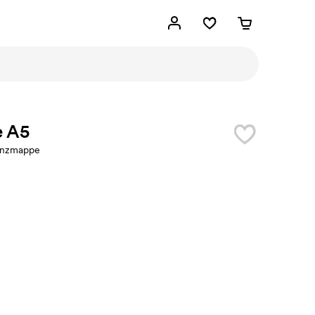
e A5
enzmappe