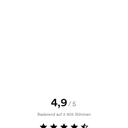
ie können uns Ihre Bestellung auch per
e Skizze als auch ein Angebot
d. Möchten Sie jetzt eine Skizze
nd Sie erhalten die Skizze innerhalb
h Bonitätsprüfung. Die Rechnung
ahlung ist auch möglich.
4,9
/5
Basierend auf 2 405 Stimmen
m Druckvorgang verwendet wird. Für
ruckschablone benötigt. Bei einer