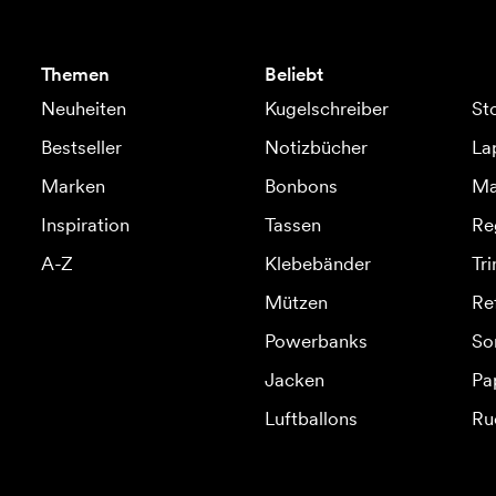
Themen
Beliebt
Neuheiten
Kugelschreiber
St
Bestseller
Notizbücher
La
Marken
Bonbons
Ma
Inspiration
Tassen
Re
A-Z
Klebebänder
Tr
Mützen
Re
Powerbanks
So
Jacken
Pa
Luftballons
Ru