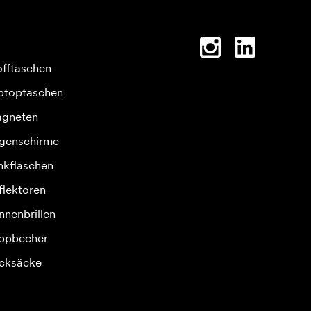
offtaschen
ptoptaschen
gneten
genschirme
inkflaschen
flektoren
nnenbrillen
ppbecher
cksäcke