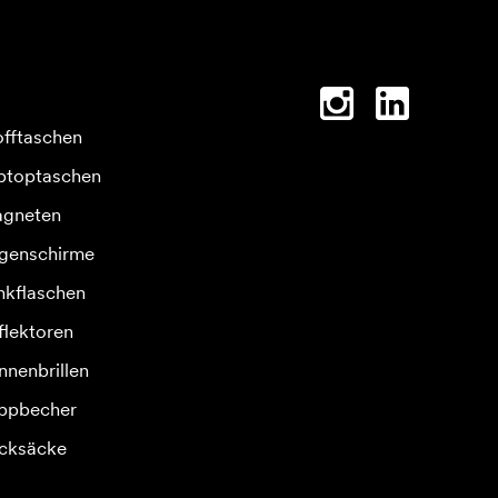
offtaschen
ptoptaschen
gneten
genschirme
inkflaschen
flektoren
nnenbrillen
ppbecher
cksäcke