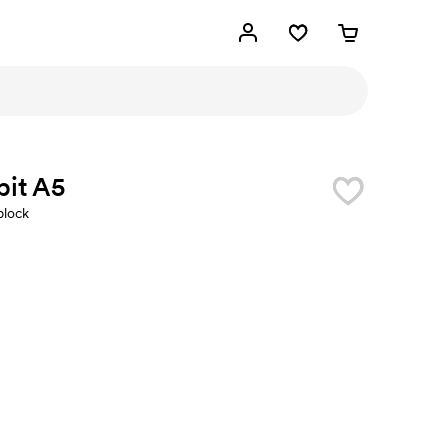
bit A5
block