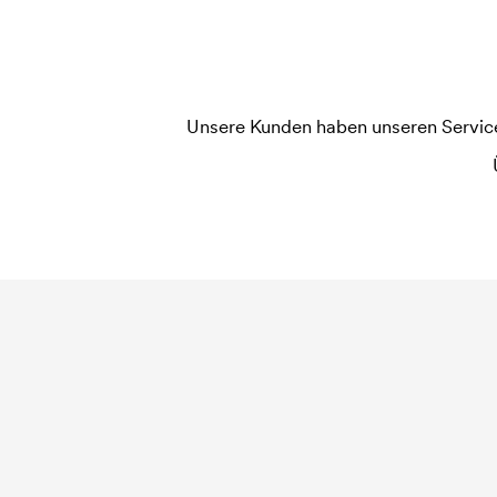
jede Farbe die gedruckt werden soll, wird eine D
widerholten Bestellung entfallen diese Kosten.
Unsere Kunden haben unseren Service b