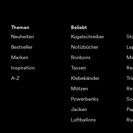
Themen
Beliebt
Neuheiten
Kugelschreiber
St
Bestseller
Notizbücher
La
Marken
Bonbons
Ma
Inspiration
Tassen
Re
A-Z
Klebebänder
Tr
Mützen
Re
Powerbanks
So
Jacken
Pa
Luftballons
Ru