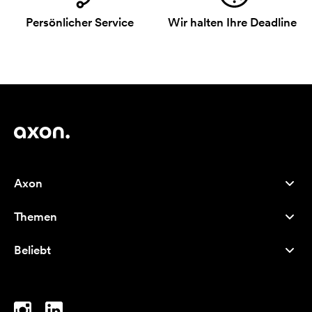
Persönlicher Service
Wir halten Ihre Deadline
Axon
Kundenservice
Themen
Über uns
Neuheiten
Careers
Beliebt
Bestseller
Kugelschreiber
Nachhaltigkeit
Marken
Stofftaschen
Inspiration