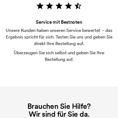
Die Zahlung erfolgt gegen Rechnung 30 Tage nach
Bonitätsprüfung. Die Rechnung wird nach Lieferung
der Ware versendet. Kartenzahlung ist auch
Service mit Bestnoten
möglich.
Unsere Kunden haben unseren Service bewertet – das
Was ist eine Druckschablone?
Ergebnis spricht für sich. Testen Sie uns und geben Sie
Die Druckschablone ist eine Art Vorlage die beim
direkt Ihre Bestellung auf.
Druckvorgang verwendet wird. Für jede Farbe die
Überzeugen Sie sich selbst und geben Sie Ihre
gedruckt werden soll, wird eine Druckschablone
Bestellung auf.
benötigt. Bei einer widerholten Bestellung entfallen
diese Kosten.
Brauchen Sie Hilfe?
Wir sind für Sie da.