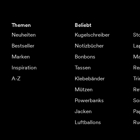
Themen
Beliebt
Neuheiten
Kugelschreiber
St
Bestseller
Notizbücher
La
Marken
Bonbons
Ma
Inspiration
Tassen
Re
A-Z
Klebebänder
Tr
Mützen
Re
Powerbanks
So
Jacken
Pa
Luftballons
Ru