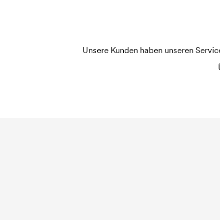
jede Farbe die gedruckt werden soll, wird eine D
widerholten Bestellung entfallen diese Kosten.
Unsere Kunden haben unseren Service b