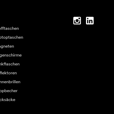
offtaschen
ptoptaschen
gneten
genschirme
inkflaschen
flektoren
nnenbrillen
ppbecher
cksäcke