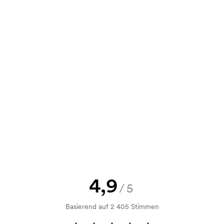
Shop. Dieser ist äußerst leicht zu
6,27
4,61
4,29
4,14
ie können uns Ihre Bestellung auch per
8,36
6,14
5,73
5,52
e Skizze als auch ein Angebot
d. Möchten Sie jetzt eine Skizze
nd Sie erhalten die Skizze innerhalb
h Bonitätsprüfung. Die Rechnung
ahlung ist auch möglich.
4,9
/5
Basierend auf 2 405 Stimmen
m Druckvorgang verwendet wird. Für