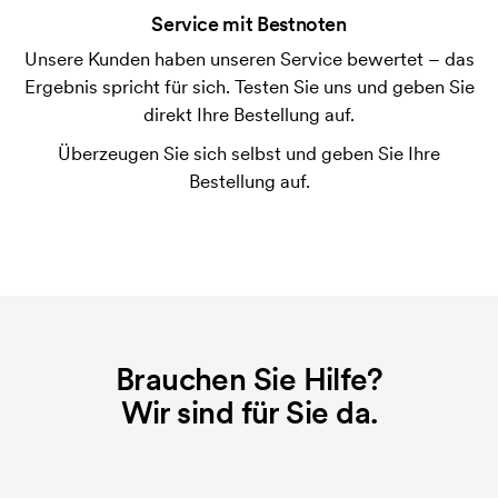
Service mit Bestnoten
möglich.
Unsere Kunden haben unseren Service bewertet – das
Was ist eine Druckschablone?
Ergebnis spricht für sich. Testen Sie uns und geben Sie
Die Druckschablone ist eine Art Vorlage die beim
direkt Ihre Bestellung auf.
Druckvorgang verwendet wird. Für jede Farbe die
Überzeugen Sie sich selbst und geben Sie Ihre
gedruckt werden soll, wird eine Druckschablone
Bestellung auf.
benötigt. Bei einer widerholten Bestellung entfallen
diese Kosten.
Brauchen Sie Hilfe?
Wir sind für Sie da.