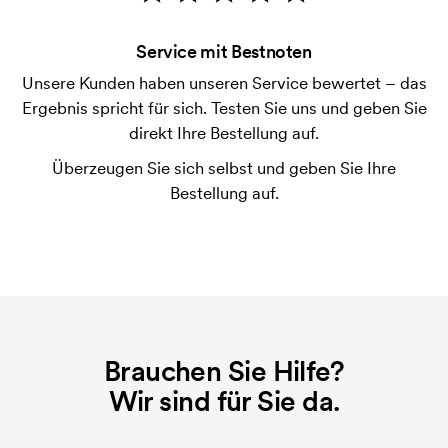
Bonitätsprüfung. Die Rechnung wird nach Lieferung
der Ware versendet. Kartenzahlung ist auch
Service mit Bestnoten
möglich.
Unsere Kunden haben unseren Service bewertet – das
Was ist eine Druckschablone?
Ergebnis spricht für sich. Testen Sie uns und geben Sie
Die Druckschablone ist eine Art Vorlage die beim
direkt Ihre Bestellung auf.
Druckvorgang verwendet wird. Für jede Farbe die
Überzeugen Sie sich selbst und geben Sie Ihre
gedruckt werden soll, wird eine Druckschablone
Bestellung auf.
benötigt. Bei einer widerholten Bestellung entfallen
diese Kosten.
Was ist eine Stickerei-Karte?
Eine Stickerei-Karte ist eine digitale Datei, die der
Stickerei-Maschine übermittelt, was sie sticken
muss. Für jedes gestickte Motiv wird eine Stickerei-
Brauchen Sie Hilfe?
Karte benötigt. Bei einer wiederholten Bestellung
entfallen diese Startkosten.
Wir sind für Sie da.