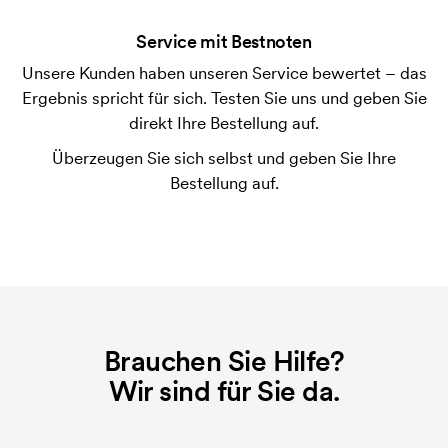
der Ware versendet. Kartenzahlung ist auch
Service mit Bestnoten
möglich.
Unsere Kunden haben unseren Service bewertet – das
Was ist eine Druckschablone?
Ergebnis spricht für sich. Testen Sie uns und geben Sie
Die Druckschablone ist eine Art Vorlage die beim
direkt Ihre Bestellung auf.
Druckvorgang verwendet wird. Für jede Farbe die
Überzeugen Sie sich selbst und geben Sie Ihre
gedruckt werden soll, wird eine Druckschablone
Bestellung auf.
benötigt. Bei einer widerholten Bestellung entfallen
diese Kosten.
Brauchen Sie Hilfe?
Wir sind für Sie da.