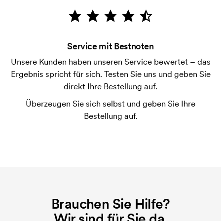
Die Zahlung erfolgt gegen Rechnung 30 Tage nach
Bonitätsprüfung. Die Rechnung wird nach Lieferung
der Ware versendet. Kartenzahlung ist auch
Service mit Bestnoten
möglich.
Unsere Kunden haben unseren Service bewertet – das
Was ist eine Druckschablone?
Ergebnis spricht für sich. Testen Sie uns und geben Sie
Die Druckschablone ist eine Art Vorlage die beim
direkt Ihre Bestellung auf.
Druckvorgang verwendet wird. Für jede Farbe die
Überzeugen Sie sich selbst und geben Sie Ihre
gedruckt werden soll, wird eine Druckschablone
Bestellung auf.
benötigt. Bei einer widerholten Bestellung entfallen
diese Kosten.
Brauchen Sie Hilfe?
Wir sind für Sie da.