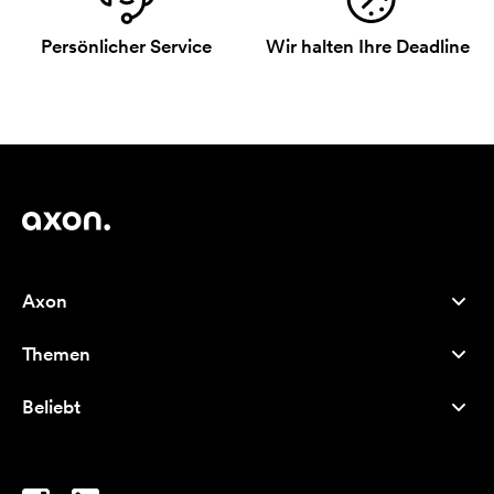
Persönlicher Service
Wir halten Ihre Deadline
Axon
Kundenservice
Themen
Über uns
Neuheiten
Careers
Beliebt
Bestseller
Kugelschreiber
Nachhaltigkeit
Marken
Stofftaschen
Inspiration