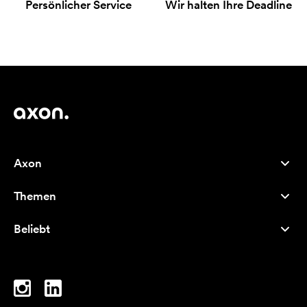
Persönlicher Service
Wir halten Ihre Deadline
Axon
Kundenservice
Themen
Über uns
Neuheiten
Careers
Beliebt
Bestseller
Kugelschreiber
Nachhaltigkeit
Marken
Stofftaschen
Inspiration
Notizbücher
A-Z