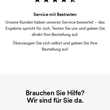
Bonitätsprüfung. Die Rechnung wird nach Lieferung
der Ware versendet. Kartenzahlung ist auch
Service mit Bestnoten
möglich.
Unsere Kunden haben unseren Service bewertet – das
Was ist eine Druckschablone?
Ergebnis spricht für sich. Testen Sie uns und geben Sie
Die Druckschablone ist eine Art Vorlage die beim
direkt Ihre Bestellung auf.
Druckvorgang verwendet wird. Für jede Farbe die
Überzeugen Sie sich selbst und geben Sie Ihre
gedruckt werden soll, wird eine Druckschablone
Bestellung auf.
benötigt. Bei einer widerholten Bestellung entfallen
diese Kosten.
Brauchen Sie Hilfe?
Wir sind für Sie da.