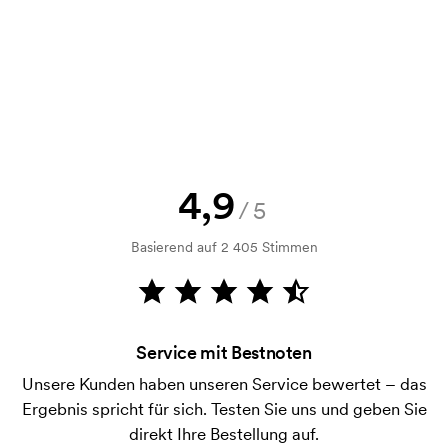
Selbstverständlich! Sie müssen immer sowohl eine
Skizze als auch ein Angebot genehmigen, bevor die
Bestellung verbindlich wird. Möchten Sie jetzt eine
Skizze sehen? Dann senden Sie uns einfach Ihr Logo
zu und Sie erhalten die Skizze innerhalb einer
Stunde.
Kann ich ein Muster bekommen?
4,9
/5
Kein Problem! Das lösen wir.
Basierend auf 2 405 Stimmen
Wie bezahle ich?
Die Zahlung erfolgt gegen Rechnung 30 Tage nach
Bonitätsprüfung. Die Rechnung wird nach Lieferung
der Ware versendet. Kartenzahlung ist auch
Service mit Bestnoten
möglich.
Unsere Kunden haben unseren Service bewertet – das
Was ist eine Druckschablone?
Ergebnis spricht für sich. Testen Sie uns und geben Sie
Die Druckschablone ist eine Art Vorlage die beim
direkt Ihre Bestellung auf.