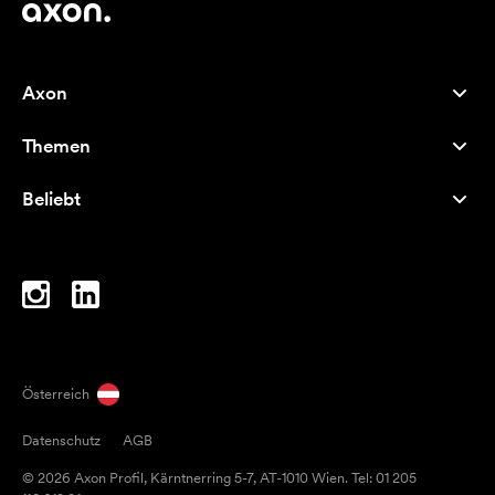
Axon
Kundenservice
Themen
Über uns
Neuheiten
Careers
Beliebt
Bestseller
Kugelschreiber
Nachhaltigkeit
Marken
Stofftaschen
Inspiration
Notizbücher
A-Z
Laptoptaschen
Bonbons
Österreich
Magneten
Datenschutz
AGB
Tassen
© 2026 Axon Profil, Kärntnerring 5-7, AT-1010 Wien. Tel: 01 205
Regenschirme