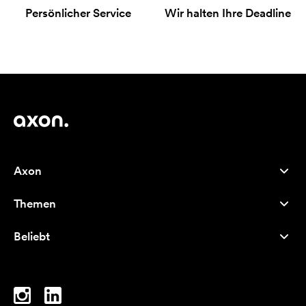
Persönlicher Service
Wir halten Ihre Deadline
Axon
Kundenservice
Themen
Über uns
Neuheiten
Careers
Beliebt
Bestseller
Kugelschreiber
Nachhaltigkeit
Marken
Stofftaschen
Inspiration
Notizbücher