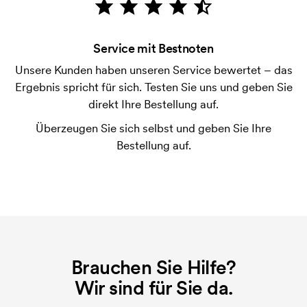
Was sind Startkosten?
Bei einigen Produkten fallen Startkosten für den
Service mit Bestnoten
Druck an. Die Startkosten sind eine Startgebühr für
den Druck. Die Startkosten verschwinden nicht bei
Unsere Kunden haben unseren Service bewertet – das
einer Nachbestellung.
Ergebnis spricht für sich. Testen Sie uns und geben Sie
direkt Ihre Bestellung auf.
Überzeugen Sie sich selbst und geben Sie Ihre
Bestellung auf.
Brauchen Sie Hilfe?
Wir sind für Sie da.