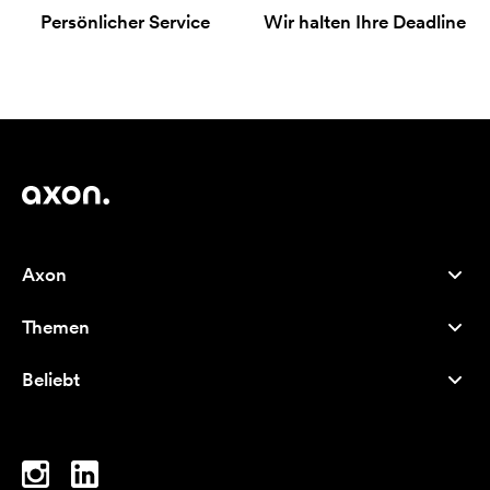
Persönlicher Service
Wir halten Ihre Deadline
Axon
Kundenservice
Themen
Über uns
Neuheiten
Careers
Beliebt
Bestseller
Kugelschreiber
Nachhaltigkeit
Marken
Stofftaschen
Inspiration
Notizbücher