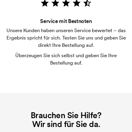
Bonitätsprüfung. Die Rechnung wird nach Lieferung
der Ware versendet. Kartenzahlung ist auch
Service mit Bestnoten
möglich.
Unsere Kunden haben unseren Service bewertet – das
Was ist eine Druckschablone?
Ergebnis spricht für sich. Testen Sie uns und geben Sie
Die Druckschablone ist eine Art Vorlage die beim
direkt Ihre Bestellung auf.
Druckvorgang verwendet wird. Für jede Farbe die
Überzeugen Sie sich selbst und geben Sie Ihre
gedruckt werden soll, wird eine Druckschablone
Bestellung auf.
benötigt. Bei einer widerholten Bestellung entfallen
diese Kosten.
Brauchen Sie Hilfe?
Wir sind für Sie da.