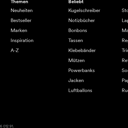
Themen
Beliebt
Neuheiten
Kugelschreiber
St
Bestseller
Notizbücher
La
Marken
Bonbons
Ma
Inspiration
Tassen
Re
A-Z
Klebebänder
Tr
Mützen
Re
Powerbanks
So
Jacken
Pa
Luftballons
Ru
6 012 91.