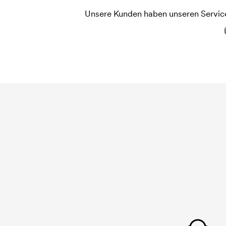
Bei einigen Produkten fallen Startkosten für den 
Unsere Kunden haben unseren Service b
Startgebühr für den Druck. Die Startkosten versc
Nachbestellung.