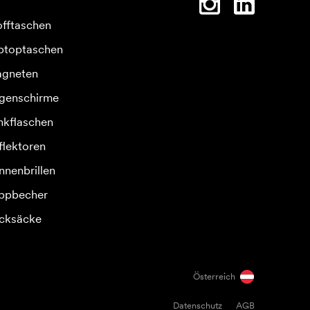
offtaschen
ptoptaschen
gneten
genschirme
inkflaschen
flektoren
nnenbrillen
ppbecher
cksäcke
Österreich
Datenschutz
AGB