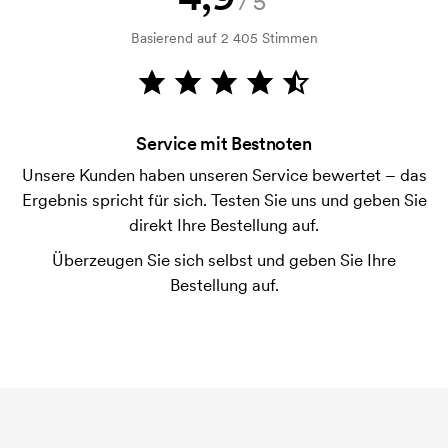
/5
Kein Problem! Das lösen wir.
Basierend auf 2 405 Stimmen
Wie bezahle ich?
Die Zahlung erfolgt gegen Rechnung 30 Tage nach
Bonitätsprüfung. Die Rechnung wird nach Lieferung
der Ware versendet. Kartenzahlung ist auch
Service mit Bestnoten
möglich.
Unsere Kunden haben unseren Service bewertet – das
Was ist eine Druckschablone?
Ergebnis spricht für sich. Testen Sie uns und geben Sie
Die Druckschablone ist eine Art Vorlage die beim
direkt Ihre Bestellung auf.
Druckvorgang verwendet wird. Für jede Farbe die
Überzeugen Sie sich selbst und geben Sie Ihre
gedruckt werden soll, wird eine Druckschablone
Bestellung auf.
benötigt. Bei einer widerholten Bestellung entfallen
diese Kosten.