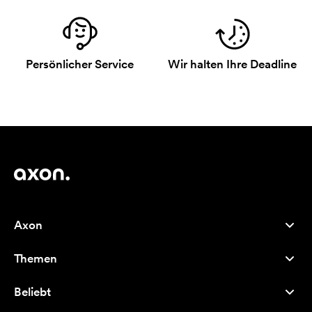
Persönlicher Service
Wir halten Ihre Deadline
Axon
Kundenservice
Themen
Über uns
Neuheiten
Careers
Beliebt
Bestseller
Kugelschreiber