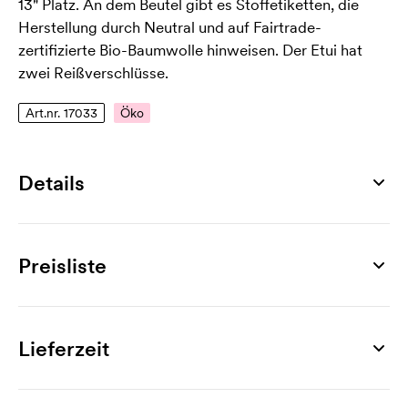
13" Platz. An dem Beutel gibt es Stoffetiketten, die
Herstellung durch Neutral und auf Fairtrade-
zertifizierte Bio-Baumwolle hinweisen. Der Etui hat
zwei Reißverschlüsse.
Art.nr. 17033
Öko
Details
Artikelnummer
17033
Preisliste
Maß
350 x 250 x 30 mm
Produkt
20 St.
30 St.
50 St.
100 St.
150 St.
200 St.
Größen
Willa, 13"
27,39
25,91
23,84
22,61
21,78
21,04
Lieferzeit
13"
Werbeanbringung
Material