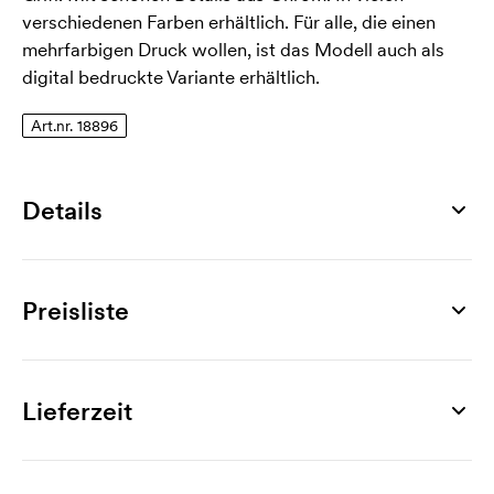
verschiedenen Farben erhältlich. Für alle, die einen
mehrfarbigen Druck wollen, ist das Modell auch als
digital bedruckte Variante erhältlich.
Art.nr. 18896
Details
Artikelnummer
18896
Preisliste
Maß
Ø 13 x 140 mm
Produkt
250 St.
500 St.
1000 St.
2000 St.
3000 St.
50
Max. Druckfläche
Valiant
0,40
0,31
0,25
0,24
0,21
Lieferzeit
50 x 7 mm
Werbeanbringung
Material
1-Farbdruck
0,15
0,11
0,11
0,10
0,10