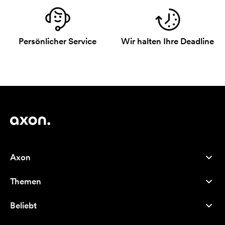
Persönlicher Service
Wir halten Ihre Deadline
Axon
Kundenservice
Themen
Über uns
Neuheiten
Careers
Beliebt
Bestseller
Kugelschreiber
Nachhaltigkeit