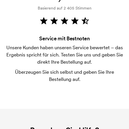
Basierend auf 2 405 Stimmen
Wie bezahle ich?
Die Zahlung erfolgt gegen Rechnung 30 Tage nach
Bonitätsprüfung. Die Rechnung wird nach Lieferung
der Ware versendet. Kartenzahlung ist auch
Service mit Bestnoten
möglich.
Unsere Kunden haben unseren Service bewertet – das
Ist es möglich die Klip der Kugelschreiber zu
Ergebnis spricht für sich. Testen Sie uns und geben Sie
bedrucken?
direkt Ihre Bestellung auf.
Ja, meistens ist es möglich. Die Druckfläche kann
jedoch sehr unterschiedlich sein. Normalerweise ist
Überzeugen Sie sich selbst und geben Sie Ihre
es nicht möglich, mehr als eine maximale
Bestellung auf.
Zeichenkette zu drucken.
Was ist eine Druckschablone?
Die Druckschablone ist eine Art Vorlage die beim
Druckvorgang verwendet wird. Für jede Farbe die
gedruckt werden soll, wird eine Druckschablone
benötigt. Bei einer widerholten Bestellung entfallen