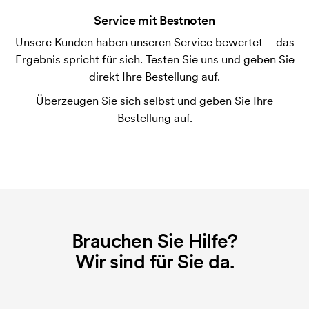
der Ware versendet. Kartenzahlung ist auch
Service mit Bestnoten
möglich.
Unsere Kunden haben unseren Service bewertet – das
Was ist eine Druckschablone?
Ergebnis spricht für sich. Testen Sie uns und geben Sie
Die Druckschablone ist eine Art Vorlage die beim
direkt Ihre Bestellung auf.
Druckvorgang verwendet wird. Für jede Farbe die
Überzeugen Sie sich selbst und geben Sie Ihre
gedruckt werden soll, wird eine Druckschablone
Bestellung auf.
benötigt. Bei einer widerholten Bestellung entfallen
diese Kosten.
Was sind Startkosten?
Bei einigen Produkten fallen Startkosten für den
Druck an. Die Startkosten sind eine Startgebühr für
den Druck. Die Startkosten verschwinden nicht bei
Brauchen Sie Hilfe?
einer Nachbestellung.
Wir sind für Sie da.