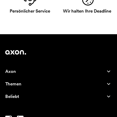
Persönlicher Service
Wir halten Ihre Deadline
Axon
Kundenservice
Themen
Über uns
Neuheiten
Careers
Beliebt
Bestseller
Kugelschreiber
Nachhaltigkeit
Marken
Stofftaschen
Inspiration