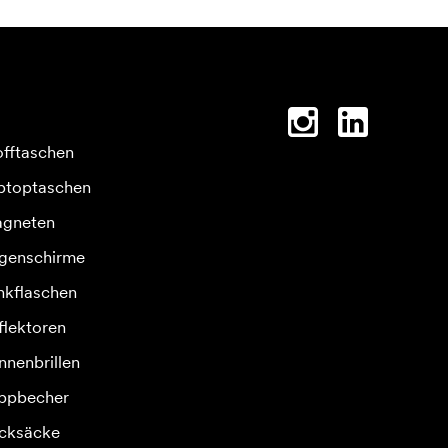
offtaschen
ptoptaschen
gneten
genschirme
inkflaschen
flektoren
nnenbrillen
ppbecher
cksäcke