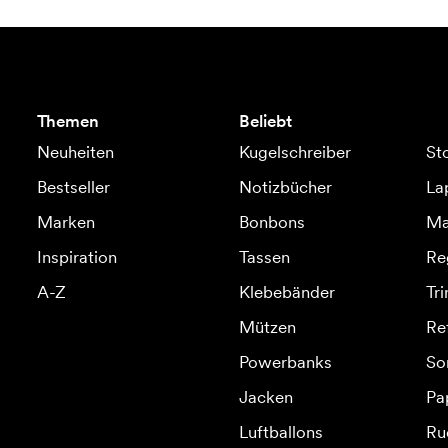
Themen
Beliebt
Neuheiten
Kugelschreiber
St
Bestseller
Notizbücher
La
Marken
Bonbons
Ma
Inspiration
Tassen
Re
A-Z
Klebebänder
Tr
Mützen
Re
Powerbanks
So
Jacken
Pa
Luftballons
Ru