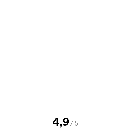
e Skizze als auch ein Angebot
d. Möchten Sie jetzt eine Skizze
nd Sie erhalten die Skizze innerhalb
h Bonitätsprüfung. Die Rechnung
ahlung ist auch möglich.
Druck an. Die Startkosten sind eine
4,9
hwinden nicht bei einer
/5