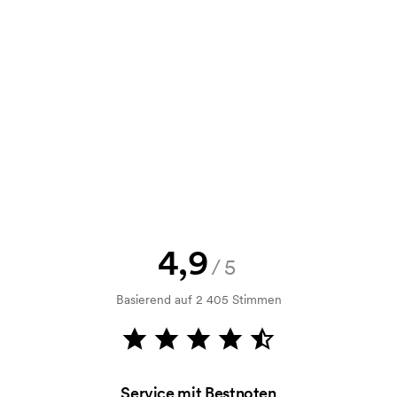
e Skizze als auch ein Angebot
d. Möchten Sie jetzt eine Skizze
nd Sie erhalten die Skizze innerhalb
h Bonitätsprüfung. Die Rechnung
ahlung ist auch möglich.
4,9
/5
Basierend auf 2 405 Stimmen
m Druckvorgang verwendet wird. Für
ruckschablone benötigt. Bei einer
Service mit Bestnoten