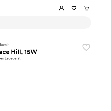
itamin
ace Hill, 15W
ses Ladegerät