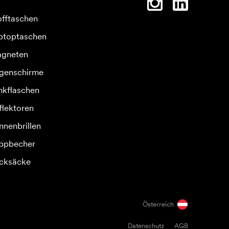
offtaschen
ptoptaschen
gneten
genschirme
inkflaschen
flektoren
nnenbrillen
ppbecher
cksäcke
Österreich
Datenschutz
AGB