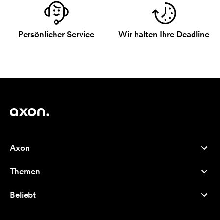
Persönlicher Service
Wir halten Ihre Deadline
Axon
Kundenservice
Themen
Über uns
Neuheiten
Careers
Beliebt
Bestseller
Kugelschreiber
Nachhaltigkeit
Marken