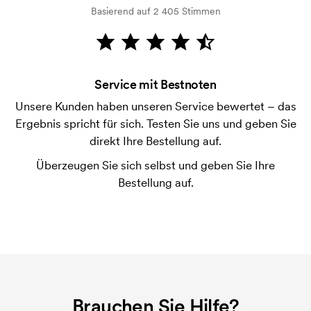
Basierend auf 2 405 Stimmen
Wie bezahle ich?
Die Zahlung erfolgt gegen Rechnung 30 Tage nach
Bonitätsprüfung. Die Rechnung wird nach Lieferung
der Ware versendet. Kartenzahlung ist auch
Service mit Bestnoten
möglich.
Unsere Kunden haben unseren Service bewertet – das
Was ist eine Druckschablone?
Ergebnis spricht für sich. Testen Sie uns und geben Sie
Die Druckschablone ist eine Art Vorlage die beim
direkt Ihre Bestellung auf.
Druckvorgang verwendet wird. Für jede Farbe die
Überzeugen Sie sich selbst und geben Sie Ihre
gedruckt werden soll, wird eine Druckschablone
Bestellung auf.
benötigt. Bei einer widerholten Bestellung entfallen
diese Kosten.
Brauchen Sie Hilfe?