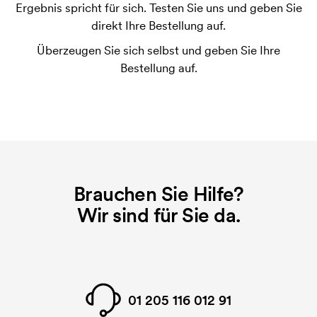
Ergebnis spricht für sich. Testen Sie uns und geben Sie
Die Druckschablone ist eine Art Vorlage die beim
direkt Ihre Bestellung auf.
Druckvorgang verwendet wird. Für jede Farbe die
Überzeugen Sie sich selbst und geben Sie Ihre
gedruckt werden soll, wird eine Druckschablone
Bestellung auf.
benötigt. Bei einer widerholten Bestellung entfallen
diese Kosten.
Was sind Startkosten?
Bei einigen Produkten fallen Startkosten für den
Druck an. Die Startkosten sind eine Startgebühr für
den Druck. Die Startkosten verschwinden nicht bei
Brauchen Sie Hilfe?
einer Nachbestellung.
Wir sind für Sie da.
01 205 116 012 91