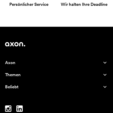
Persönlicher Service
Wir halten Ihre Deadline
Axon
Kundenservice
Themen
Über uns
Neuheiten
Careers
Beliebt
Bestseller
Kugelschreiber
Nachhaltigkeit
Marken
Stofftaschen
Inspiration
Notizbücher