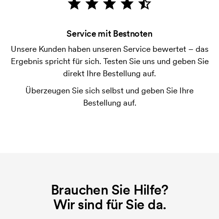
Bonitätsprüfung. Die Rechnung wird nach Lieferung
der Ware versendet. Kartenzahlung ist auch
Service mit Bestnoten
möglich.
Unsere Kunden haben unseren Service bewertet – das
Was ist eine Druckschablone?
Ergebnis spricht für sich. Testen Sie uns und geben Sie
Die Druckschablone ist eine Art Vorlage die beim
direkt Ihre Bestellung auf.
Druckvorgang verwendet wird. Für jede Farbe die
Überzeugen Sie sich selbst und geben Sie Ihre
gedruckt werden soll, wird eine Druckschablone
Bestellung auf.
benötigt. Bei einer widerholten Bestellung entfallen
diese Kosten.
Brauchen Sie Hilfe?
Wir sind für Sie da.