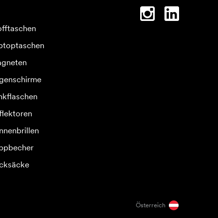
offtaschen
ptoptaschen
gneten
genschirme
inkflaschen
flektoren
nnenbrillen
ppbecher
cksäcke
Österreich