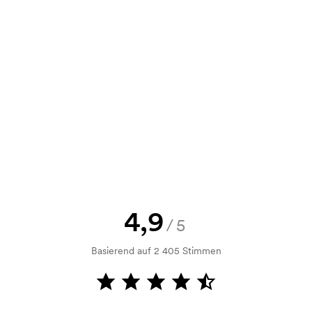
,22
3,89
3,53
3,33
e Skizze als auch ein Angebot
d. Möchten Sie jetzt eine Skizze
nd Sie erhalten die Skizze innerhalb
h Bonitätsprüfung. Die Rechnung
ahlung ist auch möglich.
4,9
/5
Basierend auf 2 405 Stimmen
m Druckvorgang verwendet wird. Für
ruckschablone benötigt. Bei einer