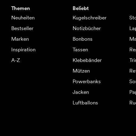
Themen
Beliebt
Neuheiten
Kugelschreiber
St
Bestseller
Notizbücher
La
Marken
Bonbons
Ma
Inspiration
Tassen
Re
A-Z
Klebebänder
Tr
Mützen
Re
Powerbanks
So
Jacken
Pa
Luftballons
Ru