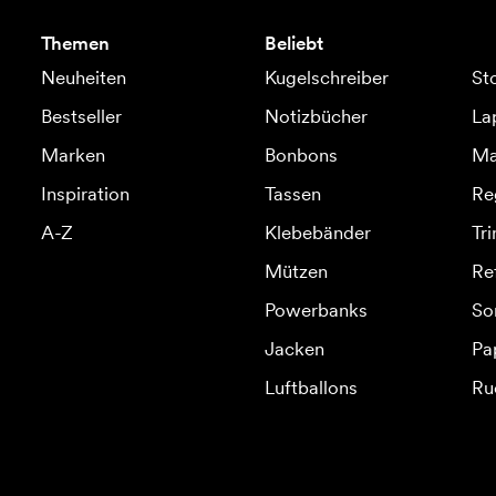
Themen
Beliebt
Neuheiten
Kugelschreiber
St
Bestseller
Notizbücher
La
Marken
Bonbons
Ma
Inspiration
Tassen
Re
A-Z
Klebebänder
Tr
Mützen
Re
Powerbanks
So
Jacken
Pa
Luftballons
Ru