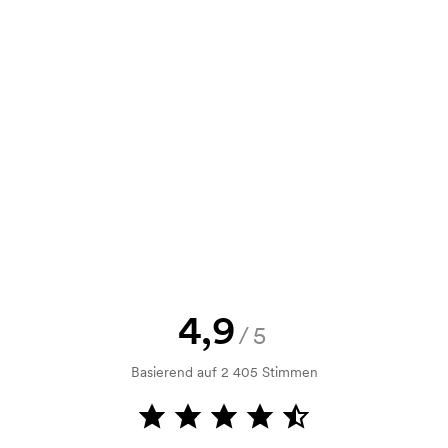
34
0,26
0,23
0,20
e Skizze als auch ein Angebot
d. Möchten Sie jetzt eine Skizze
nd Sie erhalten die Skizze innerhalb
h Bonitätsprüfung. Die Rechnung
ahlung ist auch möglich.
4,9
/5
Basierend auf 2 405 Stimmen
m Druckvorgang verwendet wird. Für
ruckschablone benötigt. Bei einer