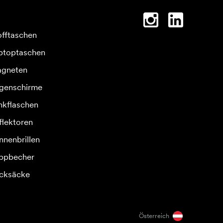
offtaschen
ptoptaschen
gneten
genschirme
inkflaschen
flektoren
nnenbrillen
ppbecher
cksäcke
Österreich